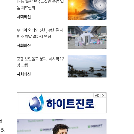
태풍 '돌핀' 변수…살인 폭염 열
돔 깨뜨릴까
사회최신
무더위 쉼터의 진화, 광화문 해
피소 이달 말까지 연장
사회최신
포항 보릿돌교 붕괴, 낚시객 17
명 고립
사회최신
몫
 있