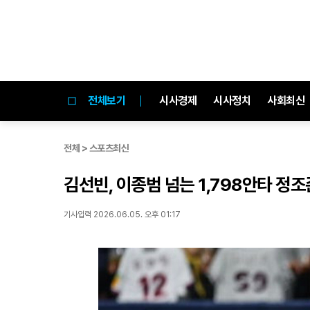
전체보기
시사경제
시사정치
사회최신
전체 > 스포츠최신
김선빈, 이종범 넘는 1,798안타 정조
기사입력 2026.06.05. 오후 01:17