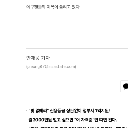
야구팬들의 이목이 쏠리고 있다.
안재웅 기자
(jaeung87@sisastate.com)
카
카
오
톡
"빚 없애라" 신용등급 상관없이 정부서 1억지원!
월3000만원 벌고 싶으면 "이 자격증"만 따면 된다.