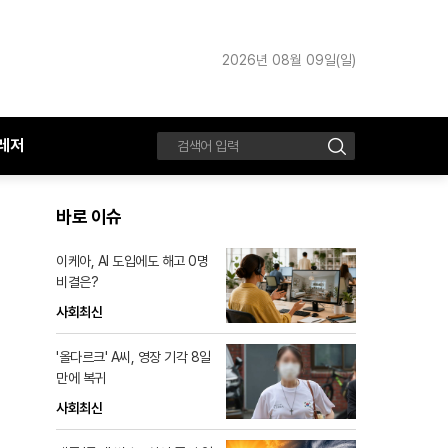
2026년 08월 09일(일)
레저
검
색
바로 이슈
이케아, AI 도입에도 해고 0명
비결은?
사회최신
'올다르크' A씨, 영장 기각 8일
만에 복귀
사회최신