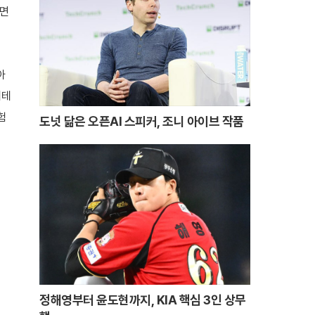
가면
아
베테
험
도넛 닮은 오픈AI 스피커, 조니 아이브 작품
정해영부터 윤도현까지, KIA 핵심 3인 상무