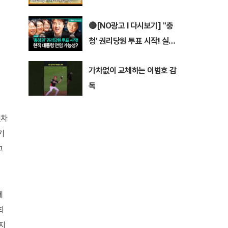
의 부부 연기💕 | 〈아파트〉 7/2
🔴[NO광고 I 다시보기] ''충
6(일) 밤 10시 30분 방송
청' 권리당원 투표 시작! 실시
간 설문조사, 시청자들이 선택
가차없이 교체하는 이범호 감
한 당대표 1위는? I #이동형 #
독
김민석 #정청래 #전당대회
랜차
기
고
에
최
지