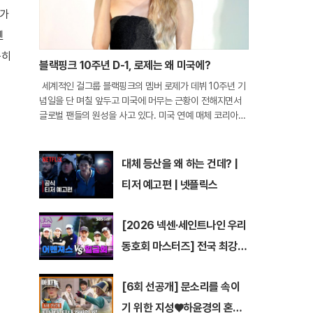
모가
엔
묵히
블랙핑크 10주년 D-1, 로제는 왜 미국에?
세계적인 걸그룹 블랙핑크의 멤버 로제가 데뷔 10주년 기
념일을 단 며칠 앞두고 미국에 머무는 근황이 전해지면서
글로벌 팬들의 원성을 사고 있다. 미국 연예 매체 코리아부
의 보도에 따르면, 로제는 최근 캘리포니아주 로스앤젤레
스의 한 프라이빗 라운지인 '더 버드 스트릿 클럽'을 나서는
모습이 파파라치 카메라에 포착
대체 등산을 왜 하는 건데? |
티저 예고편 | 넷플릭스
[2026 넥센·세인트나인 우리
동호회 마스터즈] 전국 최강
동호회로 가는 치열한 도전의
[6회 선공개] 문소리를 속이
여정! 파티움 어벤져스 vs 일
기 위한 지성♥하윤경의 혼신
금회 | 16강 1경기