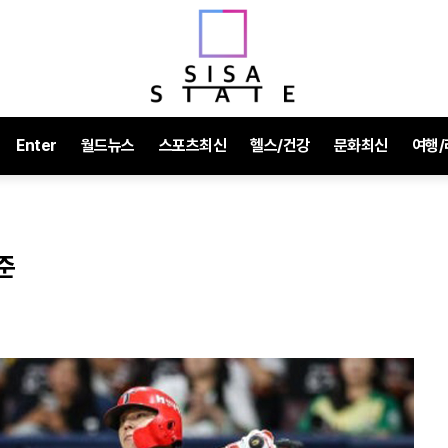
Enter
월드뉴스
스포츠최신
헬스/건강
문화최신
여행/
준