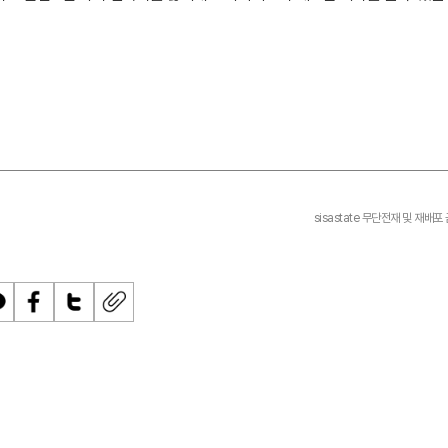
sisastate 무단전재 및 재배포
페
트
U
이
위
R
스
터
L
북
복
사