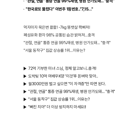
"관절, 연골" 통증 연골 99%재생, 병원 안가도돼... "충격"
"한국로또 뚫렸다" 이번주 1등번호.."7,15…"
먹자마자 묵은변 콸콸! -7kg 똥뱃살 쫙빠져!
폐섬유화 환자 98% 공통된 습관 밝혀져…충격
"관절, 연골" 통증 연골 99%재생, 병원 안가도돼... "충격"
"서울 동작구" 집값 상승률 1위…이유는?
72억 기부한 미녀 스님, 정체 알고보니..충격!
도박빚 10억 여배우K양 '이것'후 돈벼락 맞아..
월3000만원 벌고 싶으면 "이 자격증"만 따면 된다.
"관절, 연골" 통증 연골 99%재생, 병원 안가도돼... "충격
"서울 동작구" 집값 상승률 1위…이유는?
"빠진 치아" 더 이상 방치하지 마세요!!