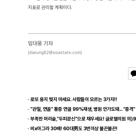
지표로 관리할 계획이다.
임대웅 기자
(daeung82@sisastate.com)
카
카
오
톡
로또 용지 찢지 마세요. 사람들이 모르는 3가지!!
"관절, 연골" 통증 연골 99%재생, 병원 안가도돼... "충격"
부족한 머리숱,"두피문신"으로 채우세요! 글로웰의원 의)9
비x아그라 30배! 60대男도 3번이상 불끈불끈!