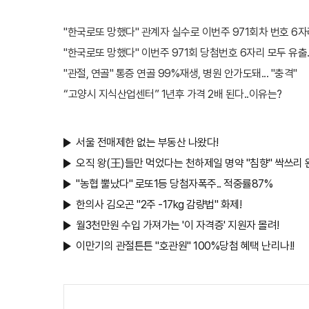
"한국로또 망했다" 관계자 실수로 이번주 971회차 번호 6자리
"한국로또 망했다" 이번주 971회 당첨번호 6자리 모두 유출..
"관절, 연골" 통증 연골 99%재생, 병원 안가도돼... "충격"
“고양시 지식산업센터” 1년후 가격 2배 된다..이유는?
서울 전매제한 없는 부동산 나왔다!
오직 왕(王)들만 먹었다는 천하제일 명약 "침향" 싹쓰리 완
"농협 뿔났다" 로또1등 당첨자폭주.. 적중률87%
한의사 김오곤 "2주 -17kg 감량법" 화제!
월3천만원 수입 가져가는 '이 자격증' 지원자 몰려!
이만기의 관절튼튼 "호관원" 100%당첨 혜택 난리나!!