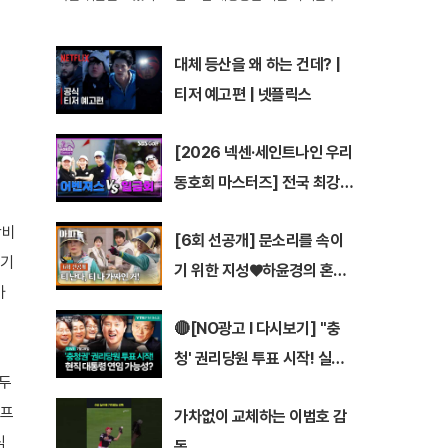
선에서 민주사회주의 성향 후보들이 잇달아 승전보를 울리
자, 이들을 미국을 파괴하려는 공산주의 세력으로 규정하
며 맹비난했다. 특히 네바다주 라스베
대체 등산을 왜 하는 건데? |
티저 예고편 | 넷플릭스
[2026 넥센·세인트나인 우리
동호회 마스터즈] 전국 최강
동호회로 가는 치열한 도전의
박비
[6회 선공개] 문소리를 속이
여정! 파티움 어벤져스 vs 일
계기
기 위한 지성♥하윤경의 혼신
금회 | 16강 1경기
가
의 부부 연기💕 | 〈아파트〉 7/2
🔴[NO광고 I 다시보기] ''충
6(일) 밤 10시 30분 방송
청' 권리당원 투표 시작! 실시
거두
간 설문조사, 시청자들이 선택
 프
가차없이 교체하는 이범호 감
한 당대표 1위는? I #이동형 #
심
독