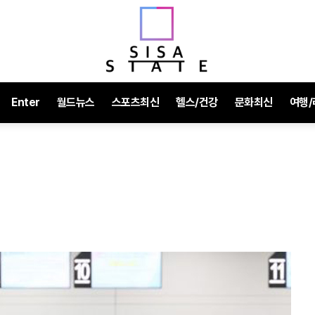
Enter
월드뉴스
스포츠최신
헬스/건강
문화최신
여행/