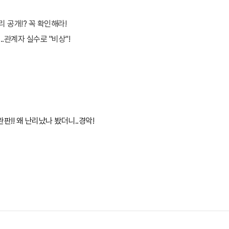
 공개!? 꼭 확인해라!
.관계자 실수로 "비상"!
판!! 왜 난리났나 봤더니..경악!