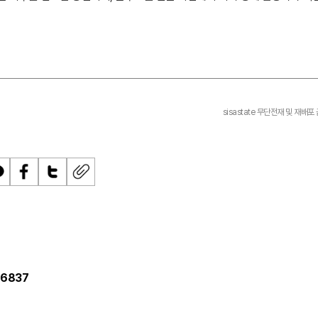
sisastate 무단전재 및 재배포
페
트
U
이
위
R
스
터
L
북
복
사
6837