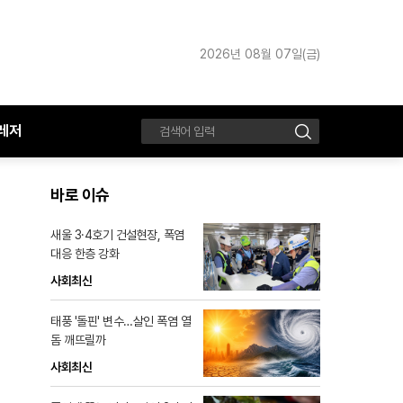
2026년 08월 07일(금)
레저
검
색
바로 이슈
새울 3·4호기 건설현장, 폭염
대응 한층 강화
사회최신
태풍 '돌핀' 변수…살인 폭염 열
돔 깨뜨릴까
사회최신