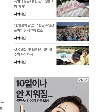
폭염에 끓는 바다…광어 2만 마
리 '폐사'
사회최신
“헌팅포차 같았다” 한강 수영장
풀파티 뒤 성추행 호소
사회최신
전국 덮친 가마솥더위, 중대본
수위 높여 대응
사회최신
주도
폐