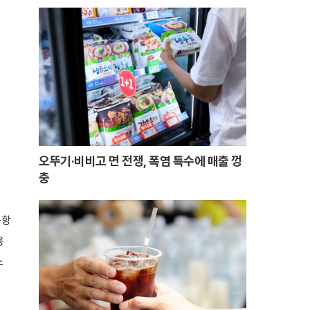
오뚜기·비비고 면 전쟁, 폭염 특수에 매출 껑
충
공항
용
소