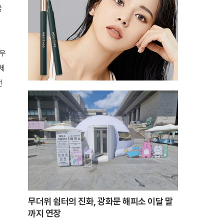
을
나우
체
전
무더위 쉼터의 진화, 광화문 해피소 이달 말
까지 연장