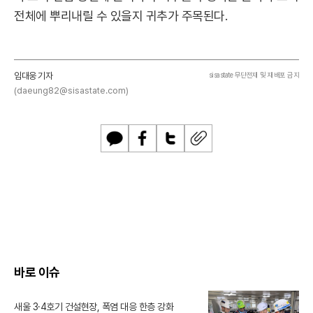
전체에 뿌리내릴 수 있을지 귀추가 주목된다.
임대웅 기자
sisastate 무단전재 및 재배포 금지
(daeung82@sisastate.com)
카
페
트
U
카
이
위
R
오
스
터
L
톡
북
복
사
바로 이슈
새울 3·4호기 건설현장, 폭염 대응 한층 강화