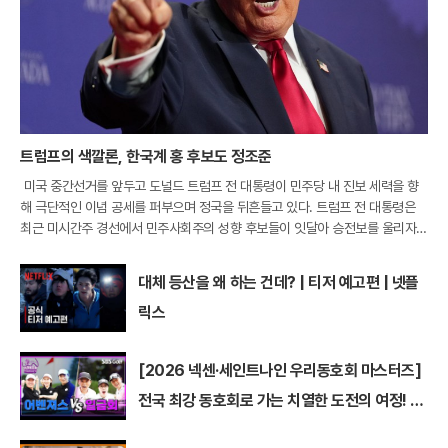
트럼프의 색깔론, 한국계 홍 후보도 정조준
미국 중간선거를 앞두고 도널드 트럼프 전 대통령이 민주당 내 진보 세력을 향
해 극단적인 이념 공세를 퍼부으며 정국을 뒤흔들고 있다. 트럼프 전 대통령은
최근 미시간주 경선에서 민주사회주의 성향 후보들이 잇달아 승전보를 울리자,
이들을 미국을 파괴하려는 공산주의 세력으로 규정하며 맹비난했다. 특히 네바
다주 라스베
대체 등산을 왜 하는 건데? | 티저 예고편 | 넷플
릭스
[2026 넥센·세인트나인 우리동호회 마스터즈]
전국 최강 동호회로 가는 치열한 도전의 여정! 파
티움 어벤져스 vs 일금회 | 16강 1경기