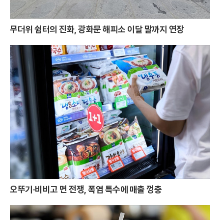
무더위 쉼터의 진화, 광화문 해피소 이달 말까지 연장
오뚜기·비비고 면 전쟁, 폭염 특수에 매출 껑충