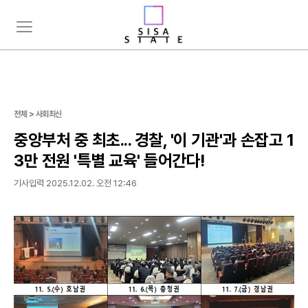
주
뉴
요
스
서
검
비
색
스
메
뉴
전체 > 사회최신
펼
중앙부처 중 최초... 경찰, '이 기관'과 손잡고 1
치
기
3만 전원 '특별 교육' 들어간다!
기사입력 2025.12.02. 오전 12:46