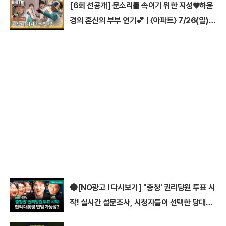
[6회 선공개] 문소리를 속이기 위한 지성♥하윤
경의 혼신의 부부 연기💕 | 〈아파트〉 7/26(일)
밤 10시 30분 방송
🔴[NO광고 I 다시보기] ''충청' 권리당원 투표 시
작! 실시간 설문조사, 시청자들이 선택한 당대표
1위는? I #이동형 #김민석 #정청래 #전당대회