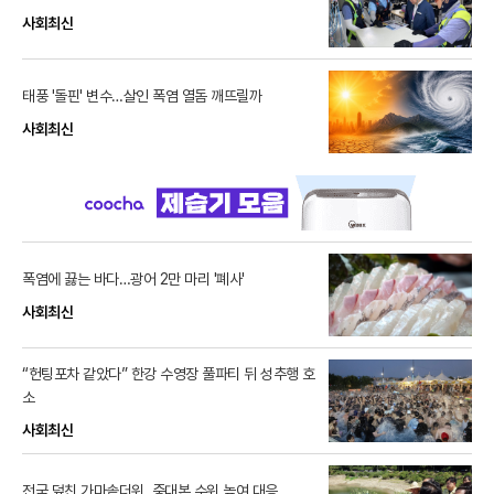
사회최신
태풍 '돌핀' 변수…살인 폭염 열돔 깨뜨릴까
사회최신
폭염에 끓는 바다…광어 2만 마리 '폐사'
사회최신
“헌팅포차 같았다” 한강 수영장 풀파티 뒤 성추행 호
소
사회최신
전국 덮친 가마솥더위, 중대본 수위 높여 대응