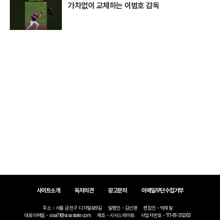
가차없이 교체하는 이범호 감독
사이트소개
독자의견
광고문의
이메일무단수집거부
주소 - 서울 금천구 디지털로9길
발행인 - 김선명
편집인 - 박재필
대표이메일 - sisa11@sisastate.com
제호 - 시사스테이트
사업자번호 - 111-81-35263