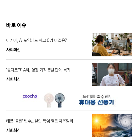
바로 이슈
이케아, AI 도입에도 해고 0명 비결은?
사회최신
'올다르크' A씨, 영장 기각 8일 만에 복귀
사회최신
태풍 '돌핀' 변수…살인 폭염 열돔 깨뜨릴까
사회최신