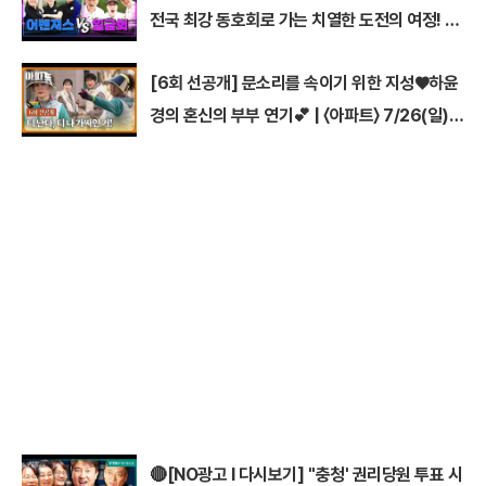
전국 최강 동호회로 가는 치열한 도전의 여정! 파
티움 어벤져스 vs 일금회 | 16강 1경기
[6회 선공개] 문소리를 속이기 위한 지성♥하윤
경의 혼신의 부부 연기💕 | 〈아파트〉 7/26(일)
밤 10시 30분 방송
🔴[NO광고 I 다시보기] ''충청' 권리당원 투표 시