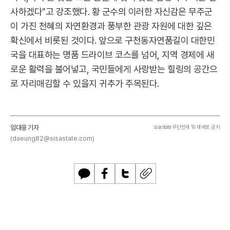
사하겠다"고 강조했다. 황 군수의 이러한 자신감은 무주군
이 가진 천혜의 자연환경과 풍부한 관광 자원에 대한 깊은
확신에서 비롯된 것이다. 앞으로 구천동자연품길이 대한민
국을 대표하는 명품 드라이브 코스를 넘어, 지역 경제에 새
로운 활력을 불어넣고, 국민들에게 사랑받는 힐링의 공간으
로 자리매김할 수 있을지 귀추가 주목된다.
임대웅 기자
sisastate 무단전재 및 재배포 금지
(daeung82@sisastate.com)
카
페
트
U
카
이
위
R
오
스
터
L
톡
북
복
사