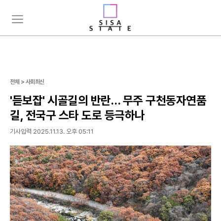
주
뉴
요
스
서
검
비
색
스
메
뉴
전체 > 사회최신
펼
'듣보잡' 시골길의 반란… 무주 구천동자연품
치
기
길, 전국구 스타 도로 등극하나
기사입력 2025.11.13. 오후 05:11