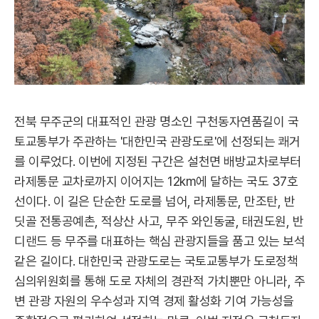
전북 무주군의 대표적인 관광 명소인 구천동자연품길이 국
토교통부가 주관하는 '대한민국 관광도로'에 선정되는 쾌거
를 이루었다. 이번에 지정된 구간은 설천면 배방교차로부터
라제통문 교차로까지 이어지는 12km에 달하는 국도 37호
선이다. 이 길은 단순한 도로를 넘어, 라제통문, 만조탄, 반
딧골 전통공예촌, 적상산 사고, 무주 와인동굴, 태권도원, 반
디랜드 등 무주를 대표하는 핵심 관광지들을 품고 있는 보석
같은 길이다. 대한민국 관광도로는 국토교통부가 도로정책
심의위원회를 통해 도로 자체의 경관적 가치뿐만 아니라, 주
변 관광 자원의 우수성과 지역 경제 활성화 기여 가능성을