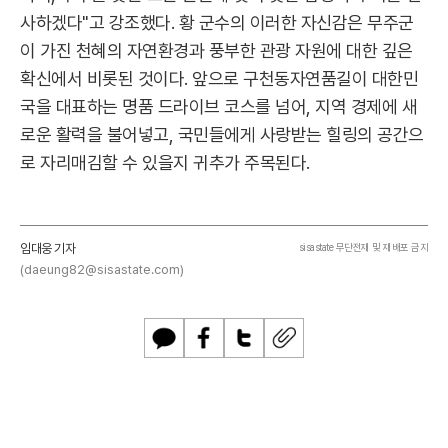
사하겠다"고 강조했다. 황 군수의 이러한 자신감은 무주군
이 가진 천혜의 자연환경과 풍부한 관광 자원에 대한 깊은
확신에서 비롯된 것이다. 앞으로 구천동자연품길이 대한민
국을 대표하는 명품 드라이브 코스를 넘어, 지역 경제에 새
로운 활력을 불어넣고, 국민들에게 사랑받는 힐링의 공간으
로 자리매김할 수 있을지 귀추가 주목된다.
임대웅 기자
sisastate 무단전재 및 재배포 금지
(daeung82@sisastate.com)
카
페
트
U
카
이
위
R
오
스
터
L
톡
북
복
사