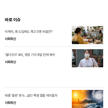
바로 이슈
이케아, AI 도입에도 해고 0명 비결은?
사회최신
'올다르크' A씨, 영장 기각 8일 만에 복귀
사회최신
태풍 '돌핀' 변수…살인 폭염 열돔 깨뜨릴까
사회최신