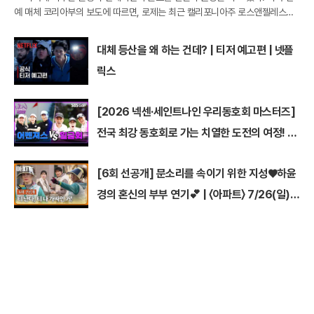
예 매체 코리아부의 보도에 따르면, 로제는 최근 캘리포니아주 로스앤젤레스의
한 프라이빗 라운지인 '더 버드 스트릿 클럽'을 나서는 모습이 파파라치 카메라에
포착
대체 등산을 왜 하는 건데? | 티저 예고편 | 넷플
릭스
[2026 넥센·세인트나인 우리동호회 마스터즈]
전국 최강 동호회로 가는 치열한 도전의 여정! 파
티움 어벤져스 vs 일금회 | 16강 1경기
[6회 선공개] 문소리를 속이기 위한 지성♥하윤
경의 혼신의 부부 연기💕 | 〈아파트〉 7/26(일)
밤 10시 30분 방송