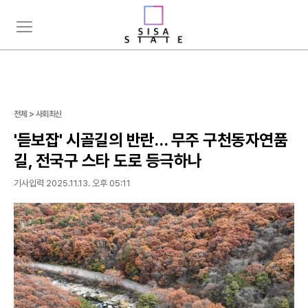
주
뉴
요
스
서
검
비
색
스
메
뉴
전체 > 사회최신
펼
'듣보잡' 시골길의 반란… 무주 구천동자연품
치
기
길, 전국구 스타 도로 등극하나
기사입력 2025.11.13. 오후 05:11