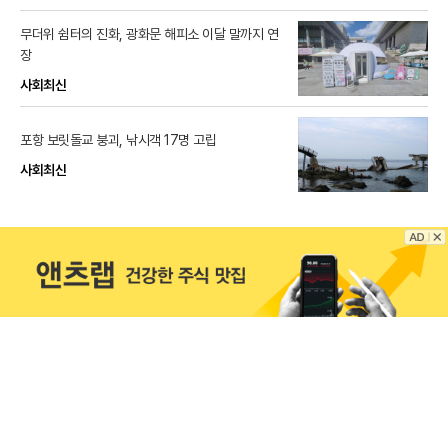
무더위 쉼터의 진화, 광화문 해피소 이달 말까지 연
장
사회최신
포항 보릿돌교 붕괴, 낚시객 17명 고립
사회최신