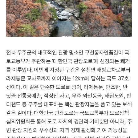
전북 무주군의 대표적인 관광 명소인 구천동자연품길이 국
토교통부가 주관하는 '대한민국 관광도로'에 선정되는 쾌거
를 이루었다. 이번에 지정된 구간은 설천면 배방교차로부터
라제통문 교차로까지 이어지는 12km에 달하는 국도 37호
선이다. 이 길은 단순한 도로를 넘어, 라제통문, 만조탄, 반
딧골 전통공예촌, 적상산 사고, 무주 와인동굴, 태권도원, 반
디랜드 등 무주를 대표하는 핵심 관광지들을 품고 있는 보석
같은 길이다. 대한민국 관광도로는 국토교통부가 도로정책
심의위원회를 통해 도로 자체의 경관적 가치뿐만 아니라, 주
변 관광 자원의 우수성과 지역 경제 활성화 기여 가능성을