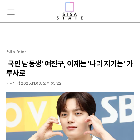
주
뉴
요
스
서
검
비
색
스
메
뉴
전체 > Enter
펼
'국민 남동생' 여진구, 이제는 '나라 지키는' 카
치
기
투사로
기사입력 2025.11.03. 오후 05:22