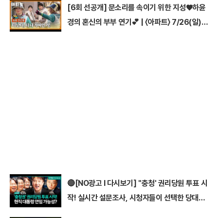
[6회 선공개] 문소리를 속이기 위한 지성♥하윤
경의 혼신의 부부 연기💕 | 〈아파트〉 7/26(일)
밤 10시 30분 방송
🔴[NO광고 I 다시보기] ''충청' 권리당원 투표 시
작! 실시간 설문조사, 시청자들이 선택한 당대표
1위는? I #이동형 #김민석 #정청래 #전당대회