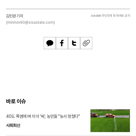
김민경 기자
sisastate 무단전재 및 재배포 금지
(minmin90@sisastate.com)
카
페
트
U
카
이
위
R
오
스
터
L
톡
북
복
사
바로 이슈
40도 폭염에 벼 이삭 '쑥', 농민들 "농사 망쳤다"
사회최신