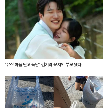
"유산 아픔 딛고 득남" 김기리·문지인 부모 됐다