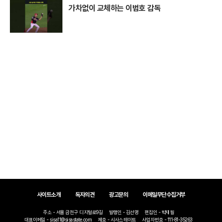
가차없이 교체하는 이범호 감독
사이트소개
독자의견
광고문의
이메일무단수집거부
주소 - 서울 금천구 디지털로9길
발행인 - 김선명
편집인 - 박재필
대표이메일 - sisa11@sisastate.com
제호 - 시사스테이트
사업자번호 - 111-81-35263