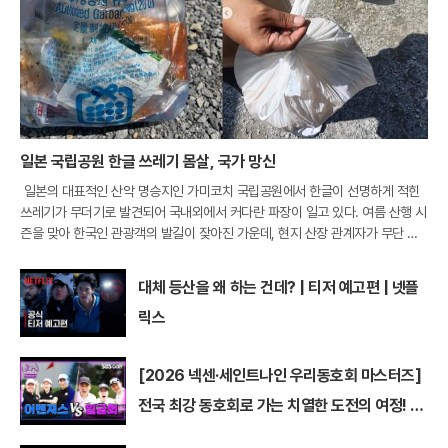
일본 국립공원 한글 쓰레기 몸살, 국가 망신
일본의 대표적인 산악 명승지인 가미코치 국립공원에서 한글이 선명하게 적힌
쓰레기가 무더기로 발견되어 국내외에서 커다란 파장이 일고 있다. 여름 산행 시
즌을 맞아 한국인 관광객의 발길이 잦아진 가운데, 현지 산장 관계자가 무단 투
기된 오물들의 실태를 공개하며 깊은 우려를 표명한 것이다. 특히 자연보호 구역
내에서
대체 등산을 왜 하는 건데? | 티저 예고편 | 넷플
릭스
[2026 넥센·세인트나인 우리동호회 마스터즈]
전국 최강 동호회로 가는 치열한 도전의 여정! 파
티움 어벤져스 vs 일금회 | 16강 1경기